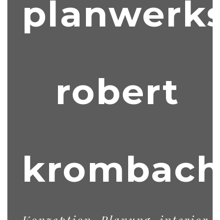
planwerks
robert
krombac
Konzeption, Planung, interior