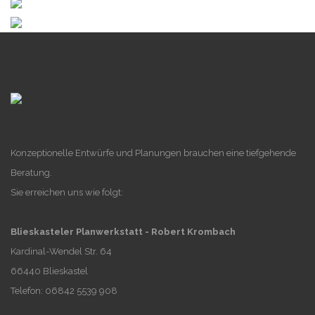
Konzeptionelle Entwürfe und Planungen brauchen eine tiefgehende
Beratung.
Sie erreichen uns wie folgt:
Blieskasteler Planwerkstatt - Robert Krombach
Kardinal-Wendel Str. 64
66440 Blieskastel
Telefon: 06842 5539 908