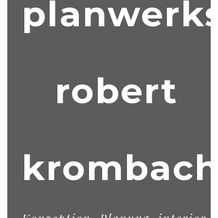
planwerks
robert
krombac
Konzeption, Planung, interior