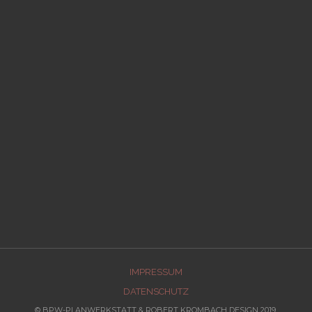
IMPRESSUM
DATENSCHUTZ
© BPW-PLANWERKSTATT & ROBERT KROMBACH DESIGN 2019.