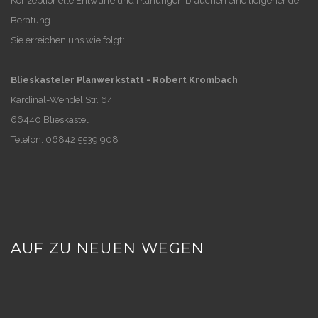
Konzeptionelle Entwürfe und Planungen brauchen eine tiefgehende
Beratung.
Sie erreichen uns wie folgt:
Blieskasteler Planwerkstatt - Robert Krombach
Kardinal-Wendel Str. 64
66440 Blieskastel
Telefon: 06842 5539 908
AUF ZU NEUEN WEGEN