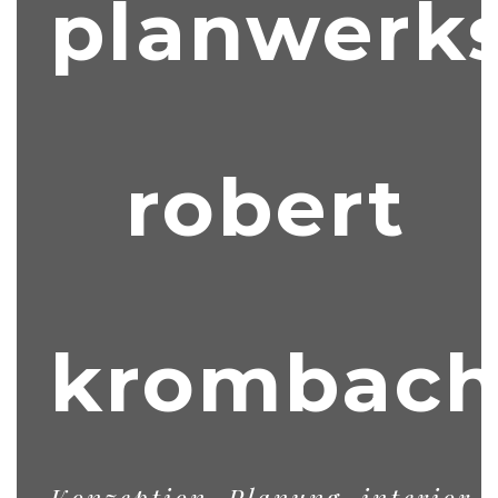
planwerks
robert
krombac
Konzeption, Planung, interior